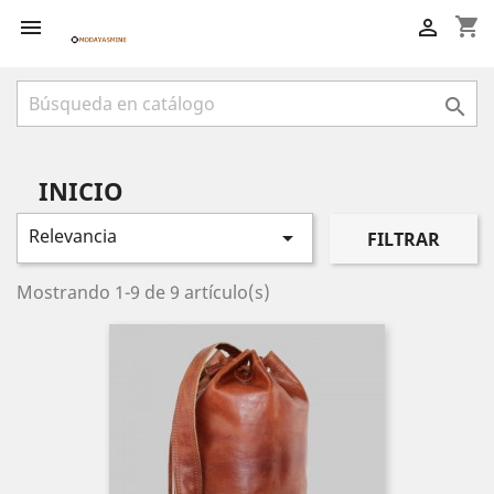
shopping_cart



INICIO
Relevancia

FILTRAR
Mostrando 1-9 de 9 artículo(s)